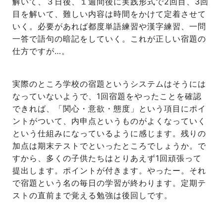
解いて、３日後、１週間後に実践形式で2回目、3回
目を解いて、難しい内容は時間をかけて定着させて
いく。必要があれば都度単語練習や漢字練習、一問
一答で語句の暗記をしていく。これが正しい宿題の
仕方ですが…。
実際のところ学校の宿題というシステムはそうには
なっていないようで、1回宿題をやったことを確認
できれば、「関心・意欲・態度」という項目にポイ
ントがついて、内申点というものがよくなっていく
という仕組みになっているように感じます。残りの
加点は期末テストでといったところでしょうか。で
すから、多くの子供たちはとりあえず1回頑張って
提出します。ポイントが付きます。やったー。それ
で宿題という名の毎日の学習が終わります。定期テ
ストの直前まで覚える勉強は後回しです。